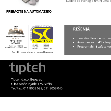
- Kućište od livenog aluminijuma 
REŠENJA
TrackAndTrace u farmaci
Automatska optička insp
Programabilni safety kon
Sertifikovani sistem menadžmenta
Tipteh d.o.o. Beograd
Ulica Moše Pijade 17A, Vrčin
Tel/Fax: 011 8053 628, 011 8053 045