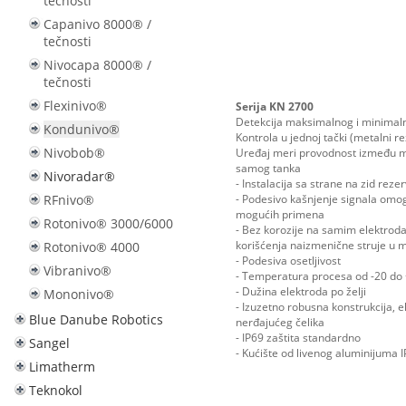
tečnosti
Capanivo 8000® /
tečnosti
Nivocapa 8000® /
tečnosti
Flexinivo®
Serija KN 2700
Detekcija maksimalnog i minimal
Kondunivo®
Kontrola u jednoj tački (metalni r
Nivobob®
Uređaj meri provodnost između m
samog tanka
Nivoradar®
- Instalacija sa strane na zid reze
- Podesivo kašnjenje signala omog
RFnivo®
mogućih primena
Rotonivo® 3000/6000
- Bez korozije na samim elektro
korišćenja naizmenične struje u
Rotonivo® 4000
- Podesiva osetljivost
Vibranivo®
- Temperatura procesa od -20 do
- Dužina elektroda po želji
Mononivo®
- Izuzetno robusna konstrukcija, 
Blue Danube Robotics
nerđajućeg čelika
- IP69 zaštita standardno
Sangel
- Kućište od livenog aluminijuma 
Limatherm
Teknokol