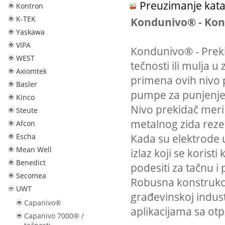
Preuzimanje kata
Kontron
K-TEK
Kondunivo® - Kon
Yaskawa
VIPA
Kondunivo® - Prekid
WEST
tečnosti ili mulja 
Axiomtek
primena ovih nivo p
Basler
pumpe za punjenje 
Kinco
Nivo prekidač meri
Steute
metalnog zida reze
Afcon
Kada su elektrode u
Escha
Mean Well
izlaz koji se korist
Benedict
podesiti za tačnu i
Secomea
Robusna konstrukci
UWT
građevinskoj industr
Capanivo®
aplikacijama sa o
Capanivo 7000® /