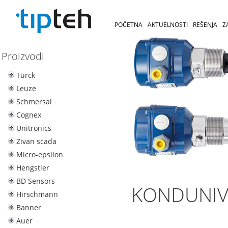
POČETNA
AKTUELNOSTI
REŠENJA
Z
Proizvodi
Turck
Leuze
Schmersal
Cognex
Unitronics
Zivan scada
Micro-epsilon
Hengstler
BD Sensors
KONDUNI
Hirschmann
Banner
Auer