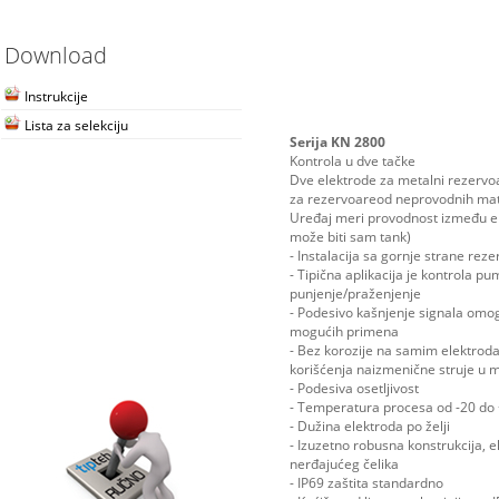
Download
Instrukcije
Lista za selekciju
Serija KN 2800
Kontrola u dve tačke
Dve elektrode za metalni rezervoar
za rezervoareod neprovodnih mat
Uređaj meri provodnost između e
može biti sam tank)
- Instalacija sa gornje strane rez
- Tipična aplikacija je kontrola p
punjenje/praženjenje
- Podesivo kašnjenje signala omog
mogućih primena
- Bez korozije na samim elektro
korišćenja naizmenične struje u
- Podesiva osetljivost
- Temperatura procesa od -20 do
- Dužina elektroda po želji
- Izuzetno robusna konstrukcija, 
nerđajućeg čelika
- IP69 zaštita standardno