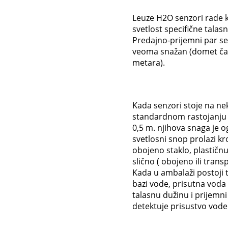
Leuze H2O senzori rade k
svetlost specifične talas
Predajno-prijemni par se
veoma snažan (domet ča
metara).
Kada senzori stoje na n
standardnom rastojanju
0,5 m. njihova snaga je 
svetlosni snop prolazi kr
obojeno staklo, plastičn
slično ( obojeno ili trans
Kada u ambalaži postoji 
bazi vode, prisutna voda 
talasnu dužinu i prijemn
detektuje prisustvo vode