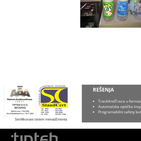
REŠENJA
TrackAndTrace u farmaci
Automatska optička insp
Programabilni safety kon
Sertifikovani sistem menadžmenta