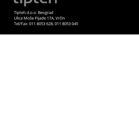
Tipteh d.o.o. Beograd
Ulica Moše Pijade 17A, Vrčin
Tel/Fax: 011 8053 628, 011 8053 045