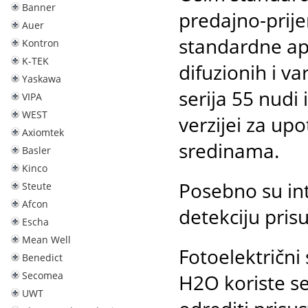
Banner
predajno-prije
Auer
standardne apl
Kontron
K-TEK
difuzionih i v
Yaskawa
serija 55 nudi
VIPA
WEST
verzijei za up
Axiomtek
sredinama.
Basler
Kinco
Posebno su int
Steute
Afcon
detekciju prisu
Escha
Mean Well
Fotoelektrični
Benedict
Secomea
H2O koriste se
UWT