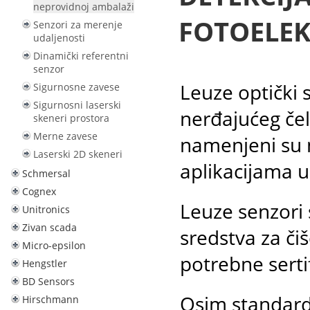
neprovidnoj ambalaži
FOTOELEK
Senzori za merenje
udaljenosti
Dinamički referentni
senzor
Leuze optički s
Sigurnosne zavese
Sigurnosni laserski
nerđajućeg če
skeneri prostora
Merne zavese
namenjeni su 
Laserski 2D skeneri
aplikacijama u
Schmersal
Cognex
Leuze senzori 
Unitronics
Zivan scada
sredstva za či
Micro-epsilon
potrebne serti
Hengstler
BD Sensors
Osim standardn
Hirschmann