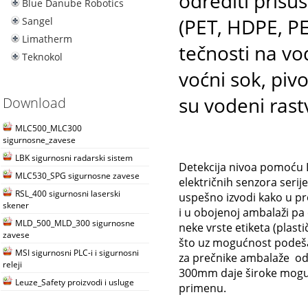
odrediti prisus
Blue Danube Robotics
(PET, HDPE, P
Sangel
Limatherm
tečnosti na vo
Teknokol
voćni sok, pivo
su vodeni rastv
Download
MLC500_MLC300
sigurnosne_zavese
LBK sigurnosni radarski sistem
Detekcija nivoa pomoću 
MLC530_SPG sigurnosne zavese
električnih senzora serij
RSL_400 sigurnosni laserski
uspešno izvodi kako u pr
skener
i u obojenoj ambalaži pa 
MLD_500_MLD_300 sigurnosne
neke vrste etiketa (plasti
zavese
što uz mogućnost podeš
MSI sigurnosni PLC-i i sigurnosni
za prečnike ambalaže od
releji
300mm daje široke mogu
Leuze_Safety proizvodi i usluge
primenu.