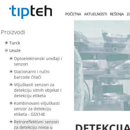
POČETNA
AKTUELNOSTI
REŠENJA
Z
Proizvodi
Turck
Leuze
Optoelektronski uređaji i
senzori
Stacionarni i ručni
barcode čitači
Viljuškasti senzori za
detekciju sitnih objekat i
detekciju etiketa
Kombinovani viljuškasti
senzor za detekciju
etiketa - GSX14E
Retroreflektivni senzori
DETEKCIJ
za detekciju nivoa u